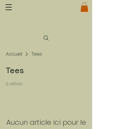
Accueil
Tees
Tees
0 article
Aucun article ici pour le