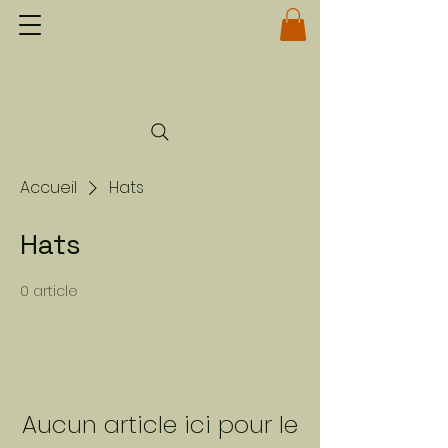
Accueil
Hats
Hats
0 article
Aucun article ici pour le